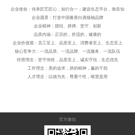
贵酒贵阳大曲系列
校园招聘
企业使命：传承匠艺匠心，知行合一；建设生态平台，致良知
贵酒黔春酒系列
企业愿景：打造中国酱香白酒领袖品牌
文创产品
企业精神：团结、拼搏、坚守、创新
品质内涵：正宗的，舒适的，健康的
星贵系列
企业价值观：员工至上、品质至上、消费者至上、生态至上
核心竞争力：一流品质、一流品牌、一流服务、一流队伍
经营理念：坚守传统，品质至上，诚实守信，生态优先
工作理念：美的追求，拼的精神，赢的干劲
人才理念：以德为先，尊重个性，唯贤是用
官方微信