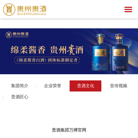
万搏官网
万搏官网-万搏(中国)一站式服务官网
关于我们
万搏官网
集团简介
产品中心
企业荣誉
公示公告
文化之旅
贵酒文化
万搏官网
贵酒世家系列
集团简介
企业荣誉
贵酒文化
宣传视频
服务中心
宣传视频
行业动态
万搏官网-万搏(中国)一站式服务官网
社会公益
贵酒匠心
招聘中心
贵酒匠心
贵酒美文
贵酒樽系列
党团建设
招标公告
贵酒(金/红)系列
厂区旅游
中标公告
人才理念
贵酒品系列
经营者信息
社会招聘
贵酒集团万搏官网