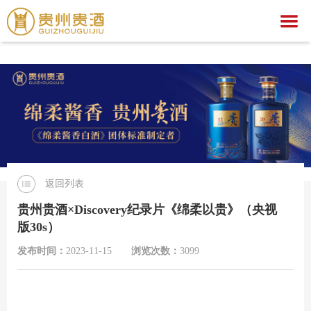
万搏官网
万搏官网-万搏(中国)一站式服务官网
关于我们
万搏官网
集团简介
产品中心
企业荣誉
公示公告
文化之旅
贵酒文化
万搏官网
贵酒世家系列
返回列表
服务中心
宣传视频
行业动态
万搏官网-万搏(中国)一站式服务官网
社会公益
贵州贵酒×Discovery纪录片《绵柔以贵》（央视
版30s）
招聘中心
贵酒匠心
贵酒美文
贵酒樽系列
党团建设
招标公告
发布时间：
2023-11-15
浏览次数：
3099
贵酒(金/红)系列
厂区旅游
中标公告
人才理念
贵酒品系列
经营者信息
社会招聘