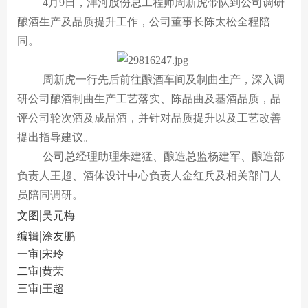
贵酒贵阳大曲系列
校园招聘
4月9日，洋河股份总工程师周新虎
带队到
公司调研
酿酒
生产
及品质提升
工作，公司董事长陈太松全程陪
贵酒黔春酒系列
同。
文创产品
周新虎一行先后
前往
酿酒车间及制曲生产，
深入调
星贵系列
研
公司
酿酒制曲
生产
工艺落实、陈品曲
及基酒品质，品
评公司轮次
酒及成品酒，并针对品质提升以及工艺改善
提出指导建议
。
公司总经理助理朱建猛、酿造总监杨建军、酿造部
负责人王超、酒体设计中心负责人金红兵及相关部门人
员陪同调研。
|
文图
吴元梅
|
编辑
涂友鹏
一审
|
宋玲
二审
|
黄荣
三审
|
王超