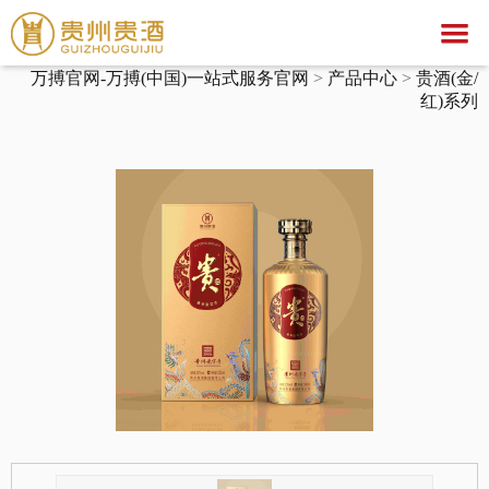
万搏官网
万搏官网-万搏(中国)一站式服务官网
>
产品中心
>
贵酒(金/
万搏官网-万搏(中国)一站式服务官网
红)系列
关于我们
万搏官网
集团简介
产品中心
企业荣誉
公示公告
文化之旅
贵酒文化
万搏官网
贵酒世家系列
服务中心
宣传视频
行业动态
万搏官网-万搏(中国)一站式服务官网
社会公益
招聘中心
贵酒匠心
贵酒美文
贵酒樽系列
党团建设
招标公告
贵酒(金/红)系列
厂区旅游
中标公告
人才理念
贵酒品系列
经营者信息
社会招聘