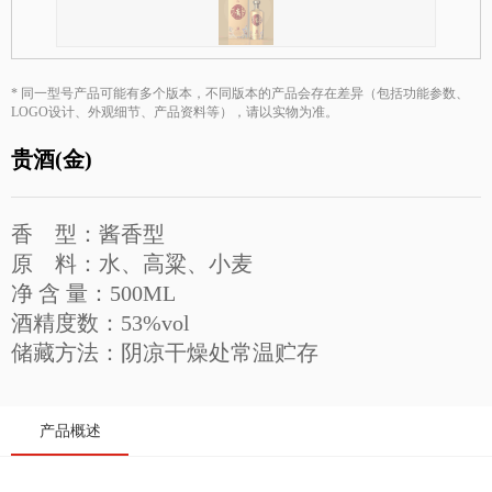
贵酒贵阳大曲系列
校园招聘
贵酒黔春酒系列
文创产品
* 同一型号产品可能有多个版本，不同版本的产品会存在差异（包括功能参数、
LOGO设计、外观细节、产品资料等），请以实物为准。
星贵系列
贵酒(金)
香 型：酱香型
原 料：水、高粱、小麦
净 含 量：500ML
酒精度数：53%vol
储藏方法：阴凉干燥处常温贮存
产品概述