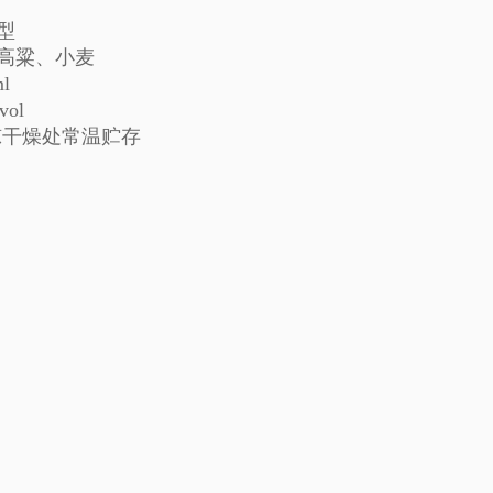
型
高粱、小麦
l
ol
阴凉干燥处常温贮存