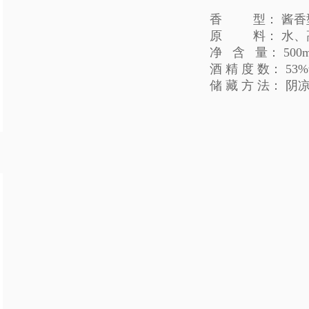
香 型： 酱香
原 料： 水、
净 含 量： 500m
酒 精 度 数： 53%v
储 藏 方 法： 