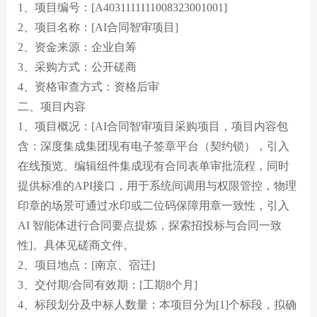
贵酒贵阳大曲系列
校园招聘
1、项目编号：[A4031111111008323001001]
2、项目名称：[AI合同智审项目]
贵酒黔春酒系列
2、资金来源：企业自筹
文创产品
3、采购方式：公开磋商
4、资格审查方式：资格后审
星贵系列
二、项目内容
1、项目概况：[AI合同智审项目采购项目，项目内容包
含：深度集成集团现有电子签章平台（契约锁），引入
在线预览、编辑组件集成现有合同表单审批流程，同时
提供标准的API接口，用于系统间调用与权限管控，物理
印章的场景可通过水印或二位码保障用章一致性，引入
AI 智能体进行合同要点提炼，探索招投标与合同一致
性]。具体见磋商文件。
2、项目地点：[南京、宿迁]
3、交付期/合同有效期：[工期8个月]
4、标段划分及中标人数量：本项目分为[1]个标段，拟确