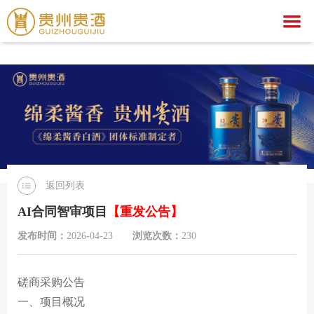
万搏官网
万搏官网-万搏(中国)一站式服务官网
关于我们
万搏官网
集团简介
产品中心
企业荣誉
公示公告
文化之旅
贵酒文化
万搏官网
贵酒世家系列
返回列表
服务中心
宣传视频
行业动态
万搏官网-万搏(中国)一站式服务官网
社会公益
AI合同智审项目
【重发公告】
招聘中心
贵酒匠心
贵酒美文
贵酒樽系列
党团建设
招标公告
发布时间：
2026-04-23
浏览次数：
230
贵酒(金/红)系列
厂区旅游
中标公告
人才理念
磋商采购公告
贵酒品系列
经营者信息
社会招聘
一、项目概况