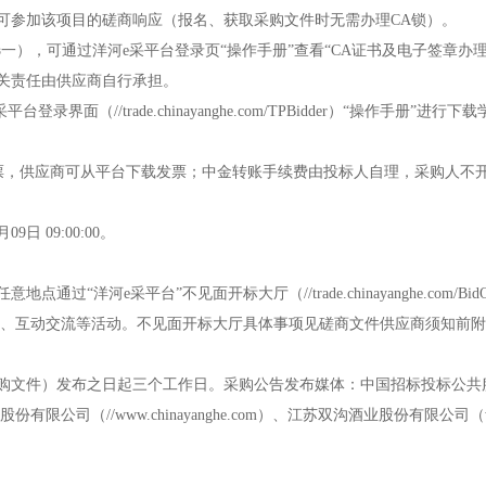
可参加该项目的磋商响应（报名、获取采购文件时无需办理CA锁）。
一），可通过洋河e采平台登录页“操作手册”查看“CA证书及电子签章办
关责任由供应商自行承担。
界面（//trade.chinayanghe.com/TPBidder）“操作手册
动开票，供应商可从平台下载发票；中金转账手续费由投标人自理，采购人不
 09:00:00。
采平台”不见面开标大厅（//trade.chinayanghe.com/BidOpening
解密、互动交流等活动。不见面开标大厅具体事项见磋商文件供应商须知前
）发布之日起三个工作日。采购公告发布媒体：中国招标投标公共服务平台（//ww
股份有限公司（//www.chinayanghe.com）、江苏双沟酒业股份有限公司（w