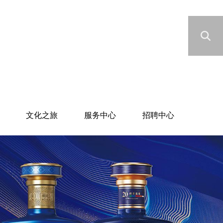
文化之旅
服务中心
招聘中心