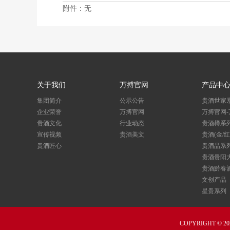
附件：无
关于我们
万搏官网
产品中
集团简介
公示公告
贵酒世家
企业荣誉
万搏官网
万搏官网-
贵酒文化
行业动态
贵酒樽系
宣传视频
贵酒美文
贵酒(金/
贵酒匠心
贵酒品系
贵酒贵阳
贵酒黔春
文创产品
星贵系列
COPYRIGHT © 