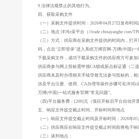
9.法律法规禁止的其他行为。
四、获取采购文件
（一）采购文件提供时间：2026年04月27日发布时间起至2
（二）地点:洋河e采平台（//trade.chinayanghe.com/TP
（三）方式：供应商在采购文件提供的时间内，打开洋河e采平台
码，点击“立即登录”进入系统万搏官网-万搏(中国
下载采购文件，成功下载采购文件的供应商方可参加
供应商参与网上投标需申领CA锁或新点标证通（二选
供应商未及时办理相关手续导致无法参与投标的，相
涉及平台注册、使用、CA办理等操作步骤可在洋河e采平台登录
万搏(中国)一站式服务官网“常见问题”。
（四)平台服务费：[200]元（项目开标后平台自
五、响应文件提交截止时间、开标时间和地点
（一）响应文件提交截止时间及开标时间：2026年05月08日
（二）供应商应在响应文件提交截止时间前将电子响
（三）谈判地点：