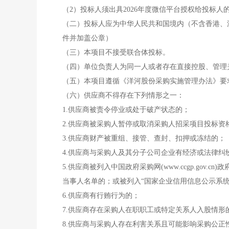
（2）投标人须出具2026年度微信平台授权给投标人
（二）投标人应为中华人民共和国境内（不含香港、
件并加盖公章）
（三）本项目不接受联合体投标。
（四）单位负责人为同一人或者存在直接控股、管理
（五）本项目遵循《洋河股份采购实施管理办法》要
（六）供应商不得存在下列情形之一：
1.供应商被责令停业或处于破产状态的；
2.供应商被采购人暂停或取消采购人招采项目投标资
3.供应商财产被重组、接管、查封、扣押或冻结的；
4.供应商与采购人及其分子公司企业有经济或法律纠
5.供应商被列入中国政府采购网(www.ccgp.gov.c
当事人名单的；或被列入“国家企业信用信息公示系统”网
6.供应商有行贿行为的；
7.供应商存在采购人在职职工或特定关系人入股情形
8.供应商与采购人存在利害关系且可能影响采购公正