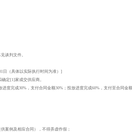
具体见谈判文件。
12月31日（具体以实际执行时间为准）]
确定[1]家成交供应商。
进度完成30%，支付合同金额30%；投放进度完成60%，支付至合同金额
提供案例及相应合同），不得弄虚作假；