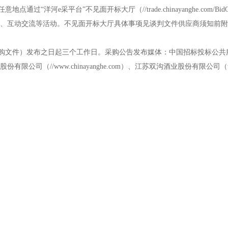
采平台”不见面开标大厅（//trade.chinayanghe.com/BidOpening
解密、互动交流等活动。不见面开标大厅具体事项见谈判文件供应商须知前
）发布之日起三个工作日。采购公告发布媒体：中国招标投标公共服务平台（//ww
股份有限公司（//www.chinayanghe.com）、江苏双沟酒业股份有限公司（w