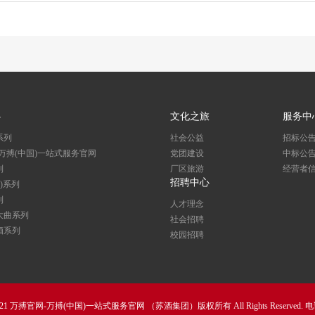
心
文化之旅
服务中
系列
社会公益
招标公
万搏(中国)一站式服务官网
党团建设
中标公
列
厂区旅游
经营者
招聘中心
红)系列
列
人才理念
大曲系列
社会招聘
酒系列
校园招聘
2021 万搏官网-万搏(中国)一站式服务官网 （苏酒集团）版权所有 All Rights Reserved. 电话：