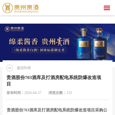
万搏官网
万搏官网-万搏(中国)一站式服务官网
关于我们
万搏官网
集团简介
产品中心
企业荣誉
公示公告
文化之旅
贵酒文化
万搏官网
贵酒世家系列
返回列表
服务中心
宣传视频
行业动态
万搏官网-万搏(中国)一站式服务官网
社会公益
贵酒股份703酒库及打酒房配电系统防爆改造项
目
招聘中心
贵酒匠心
贵酒美文
贵酒樽系列
党团建设
招标公告
发布时间：
2026-04-27
浏览次数：
233
贵酒(金/红)系列
厂区旅游
中标公告
人才理念
贵酒品系列
经营者信息
社会招聘
贵酒股份703酒库及打酒房配电系统防爆改造项目采购公