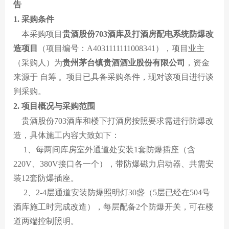
贵酒贵阳大曲系列
校园招聘
告
1. 采购条件
贵酒黔春酒系列
本采购项目
贵酒股份703酒库及打酒房配电系统防爆改
文创产品
造项目
（项目编号：A4031111111008341），项目业主
（采购人）为
贵州茅台镇贵酒酒业股份有限公司
，资金
星贵系列
来源于 自筹 。项目已具备采购条件，现对该项目进行谈
判采购。
2. 项目概况与采购范围
贵酒股份703酒库和楼下打酒房按照要求需进行防爆改
造，具体施工内容大致如下：
1、每两间库房室外通道处安装1套防爆插座（含
220V、380V接口各一个），带防爆磁力启动器、共需安
装12套防爆插座。
2、2-4层通道安装防爆照明灯30盏（5层已经在504号
酒库施工时完成改造），每层配备2个防爆开关，可在楼
道两端控制照明。