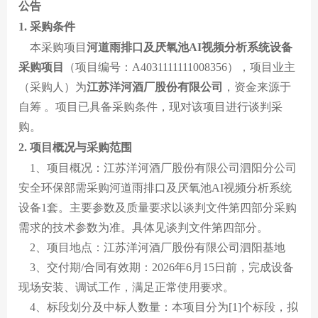
贵酒贵阳大曲系列
校园招聘
公告
1. 采购条件
贵酒黔春酒系列
本采购项目
河道雨排口及厌氧池AI视频分析系统设备
文创产品
采购项目
（项目编号：A4031111111008356），项目业主
（采购人）为
江苏洋河酒厂股份有限公司
，资金来源于
星贵系列
自筹 。项目已具备采购条件，现对该项目进行谈判采
购。
2. 项目概况与采购范围
1、项目概况：江苏洋河酒厂股份有限公司泗阳分公司
安全环保部需采购河道雨排口及厌氧池AI视频分析系统
设备1套。主要参数及质量要求以谈判文件第四部分采购
需求的技术参数为准。具体见谈判文件第四部分。
2、项目地点：江苏洋河酒厂股份有限公司泗阳基地
3、交付期/合同有效期：2026年6月15日前，完成设备
现场安装、调试工作，满足正常使用要求。
4、标段划分及中标人数量：本项目分为[1]个标段，拟