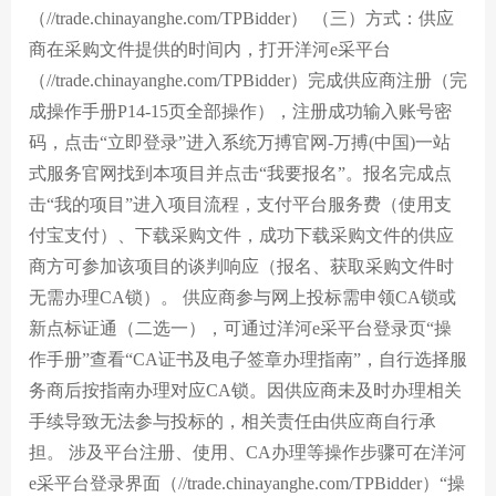
（//trade.chinayanghe.com/TPBidder） （三）方式：供应
商在采购文件提供的时间内，打开洋河e采平台
（//trade.chinayanghe.com/TPBidder）完成供应商注册（完
成操作手册P14-15页全部操作），注册成功输入账号密
码，点击“立即登录”进入系统万搏官网-万搏(中国)一站
式服务官网找到本项目并点击“我要报名”。报名完成点
击“我的项目”进入项目流程，支付平台服务费（使用支
付宝支付）、下载采购文件，成功下载采购文件的供应
商方可参加该项目的谈判响应（报名、获取采购文件时
无需办理CA锁）。 供应商参与网上投标需申领CA锁或
新点标证通（二选一），可通过洋河e采平台登录页“操
作手册”查看“CA证书及电子签章办理指南”，自行选择服
务商后按指南办理对应CA锁。因供应商未及时办理相关
手续导致无法参与投标的，相关责任由供应商自行承
担。 涉及平台注册、使用、CA办理等操作步骤可在洋河
e采平台登录界面（//trade.chinayanghe.com/TPBidder）“操