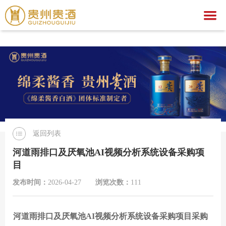
万搏官网
万搏官网-万搏(中国)一站式服务官网
关于我们
万搏官网
集团简介
产品中心
企业荣誉
公示公告
文化之旅
贵酒文化
万搏官网
贵酒世家系列
返回列表
服务中心
宣传视频
行业动态
万搏官网-万搏(中国)一站式服务官网
社会公益
河道雨排口及厌氧池AI视频分析系统设备采购项
目
招聘中心
贵酒匠心
贵酒美文
贵酒樽系列
党团建设
招标公告
发布时间：
2026-04-27
浏览次数：
111
贵酒(金/红)系列
厂区旅游
中标公告
人才理念
贵酒品系列
经营者信息
社会招聘
河道雨排口及厌氧池AI视频分析系统设备采购项目采购